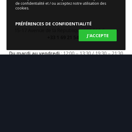
de confidentialité et / ou acceptez notre utilisation des
cookies.
PRÉFÉRENCES DE CONFIDENTIALITÉ
15-17 Avenue de la République / 91 560 Crosne
J'ACCEPTE
+33 1 69 21 54 01
Du mardi au vendredi
: 12:00 – 13:30 / 19:30 – 21:30
Le samedi
: 19:30 – 21:30
© Chainous.fr
Design et Développement
Tongui.com