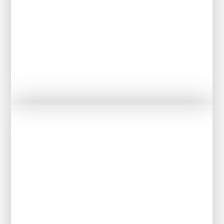
UNE SÉLECTION DE VINS DE NOS RÉGIONS
FRANÇAISES
LA GARANTIE D’UN ACCUEIL CONVIVIAL ET
CHALEUREUX